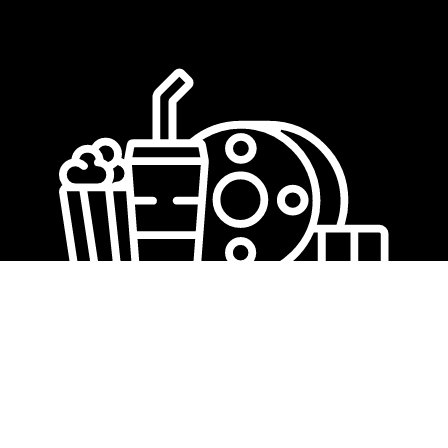
We love cinema
©
New Age Media