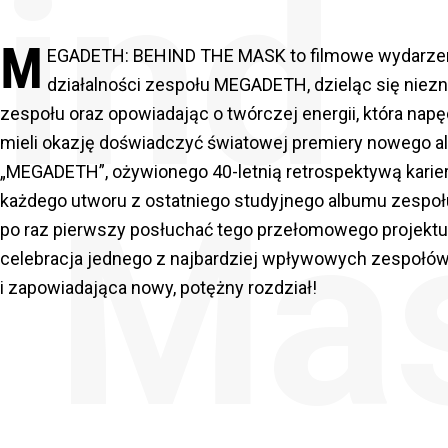
ind
M
EGADETH: BEHIND THE MASK to filmowe wydarzenie,
działalności zespołu MEGADETH, dzieląc się niezn
zespołu oraz opowiadając o twórczej energii, która na
mieli okazję doświadczyć światowej premiery nowego
„MEGADETH”, ożywionego 40-letnią retrospektywą karier
 Ma
każdego utworu z ostatniego studyjnego albumu zespoł
po raz pierwszy posłuchać tego przełomowego projek
celebracja jednego z najbardziej wpływowych zespołów w
i zapowiadająca nowy, potężny rozdział!