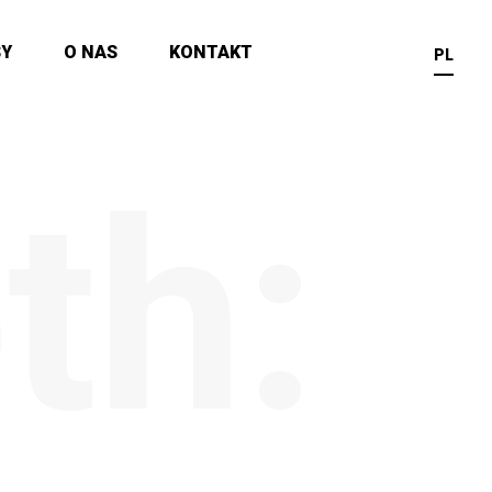
SY
O NAS
KONTAKT
PL
th: