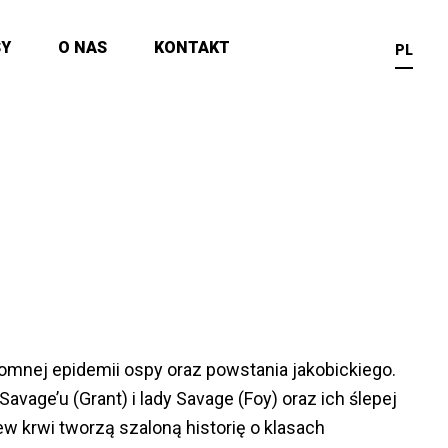
SY
O NAS
KONTAKT
PL
gromnej epidemii ospy oraz powstania jakobickiego.
vage’u (Grant) i lady Savage (Foy) oraz ich ślepej
ew krwi tworzą szaloną historię o klasach