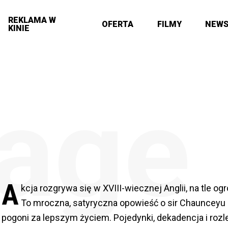
REKLAMA W
OFERTA
FILMY
NEW
KINIE
age
A
kcja rozgrywa się w XVIII-wiecznej Anglii, na tle o
To mroczna, satyryczna opowieść o sir Chaunceyu Sa
pogoni za lepszym życiem. Pojedynki, dekadencja i rozl