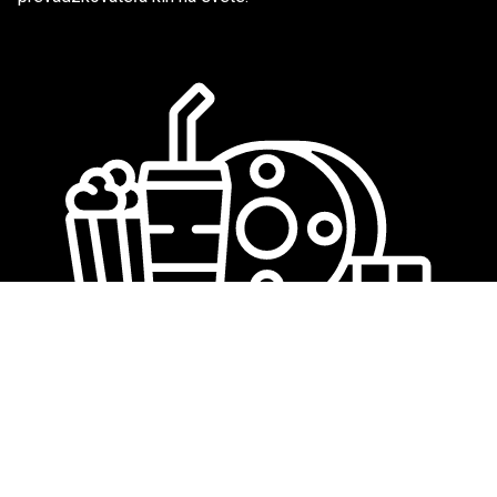
We love cinema
©
New Age Advertising