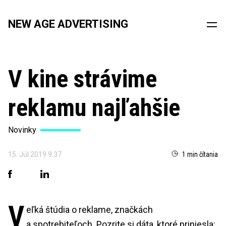
NEW AGE ADVERTISING
V kine strávime
reklamu najľahšie
Novinky
15. Júl 2019 9:37
1 min čítania
V
eľká štúdia o reklame, značkách
a spotrebiteľoch. Pozrite si dáta, ktoré priniesla: