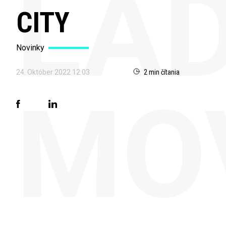
LAD
CITY
Novinky
24. Október 2022 12:03
2 min čítania
MO