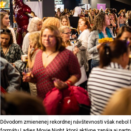
HT 
NEM
Dôvodom zmienenej rekordnej návštevnosti však nebol len 
formátu Ladies Movie Night, ktorý aktívne zapája aj par