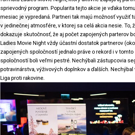
Y
sprievodný program. Popularita tejto akcie je vďaka to
mesiac je vypredaná. Partneri tak majú možnosť využiť t
v jedinečnej atmosfére, v ktorej sa celá akcia nesie. To,
dokazuje skutočnosť, že aj počet zapojených parterov bol
Ladies Movie Night vždy účastní dostatok partnerov (oko
zapojených spoločností jednalo práve o rekord i v tomto
spoločností boli veľmi pestré. Nechýbali zástupcovia se
potravinárstva, výživových doplnkov a ďalších. Nechýbal
Liga proti rakovine.