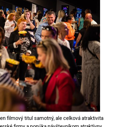
V
A
filmový titul samotný, ale celková atraktivita
tnerské firmy a ponúka návštevníkom atraktívny