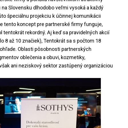
mu na Slovensku dlhodobo veľmi vysoká a každý
úto špeciálnu projekciu k účinnej komunikácii
 že tento koncept pre partnerské firmy funguje,
 tentokrát rekordný. Aj keď sa pravidelných akcií
lo 8 až 10 značiek), Tentokrát sa s počtom 18
 ohľade. Oblasti pôsobnosti partnerských
gmentov oblečenia a obuvi, kozmetiky,
 však ani neziskový sektor zastúpený organizáciou