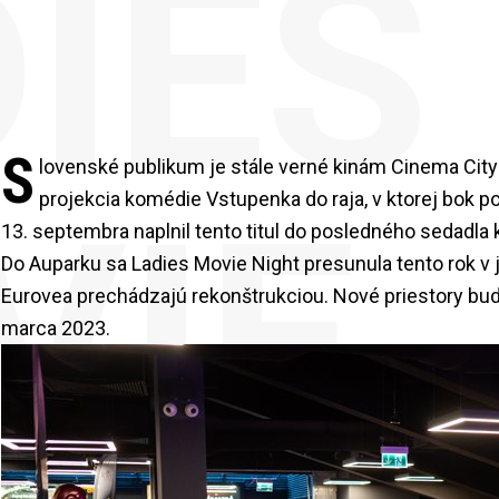
IES
S
lovenské publikum je stále verné kinám Cinema Cit
VIE
projekcia komédie Vstupenka do raja, v ktorej bok p
13. septembra naplnil tento titul do posledného sedadla
Do Auparku sa Ladies Movie Night presunula tento rok v jú
Eurovea prechádzajú rekonštrukciou. Nové priestory bud
marca 2023.