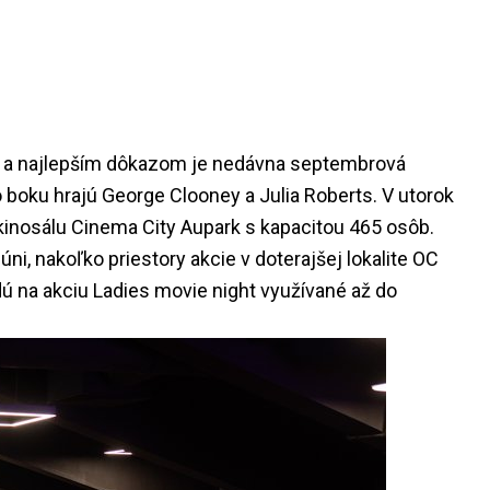
y a najlepším dôkazom je nedávna septembrová
o boku hrajú George Clooney a Julia Roberts. V utorok
 kinosálu Cinema City Aupark s kapacitou 465 osôb.
ni, nakoľko priestory akcie v doterajšej lokalite OC
ú na akciu Ladies movie night využívané až do