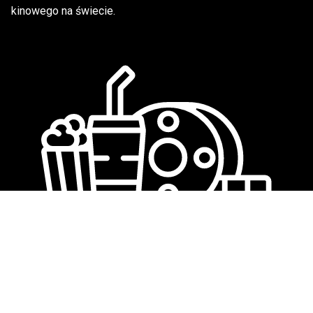
kinowego na świecie.
We love cinema
©
New Age Media