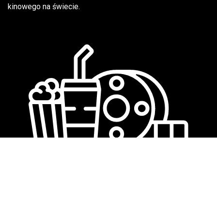
kinowego na świecie.
We love cinema
©
New Age Media