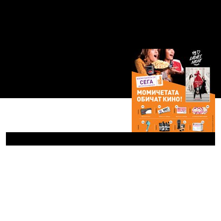
Ladies Night за „Дяволът
но...
След гала премиерата, която събра партньори,
медии и специални гости, дойде р...