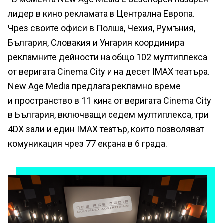
лидер в кино рекламата в Централна Европа.
Чрез своите офиси в Полша, Чехия, Румъния,
България, Словакия и Унгария координира
рекламните дейности на общо 102 мултиплекса
от веригата Cinema City и на десет IMAX театъра.
New Age Media предлага рекламно време
и пространство в 11 кина от веригата Cinema City
в България, включващи седем мултиплекса, три
4DX зали и един IMAX театър, които позволяват
комуникация чрез 77 екрана в 6 града.