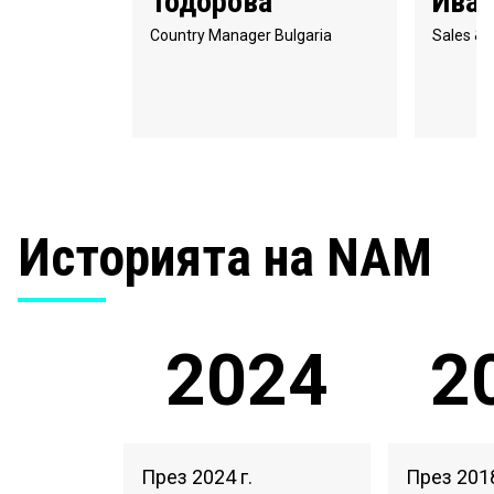
Тодорова
Иван
Country Manager Bulgaria
Sales & 
Историята на NAM
2024
2
През 2024 г.
През 2018