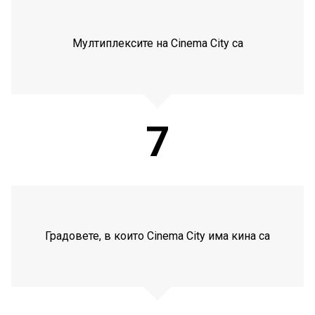
Мултиплексите на Cinema City са
7
Градовете, в които Cinema City има кина са