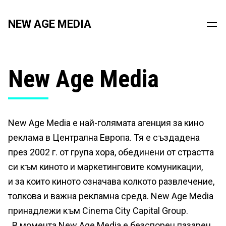
NEW AGE MEDIA
New Age Media
New Age Media е най-голямата агенция за кино
реклама в Централна Европа. Тя е създадена
през 2002 г. от група хора, обединени от страстта
си към киното и маркетинговите комуникации,
и за които киното означава колкото развлечение,
толкова и важна рекламна среда. New Age Media
принадлежи към Cinema City Capital Group.
В момента New Age Media е безспорен пазарен