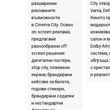
разширихме
City отво
рекламните
Varna, Del
възможности
Киното п
в Cinema City. Освен
модерно
on-screen реклама,
изживява
предлагаме
салон и 
разнообразни off-
Dolby At
screen решения:
система, 
дигитални постери,
обгръща 
stop city, плазмени
с кристал
екрани, брандирани
и реалист
кейсове за билети,
подови стикери,
брандирани седалки
и нестандартни