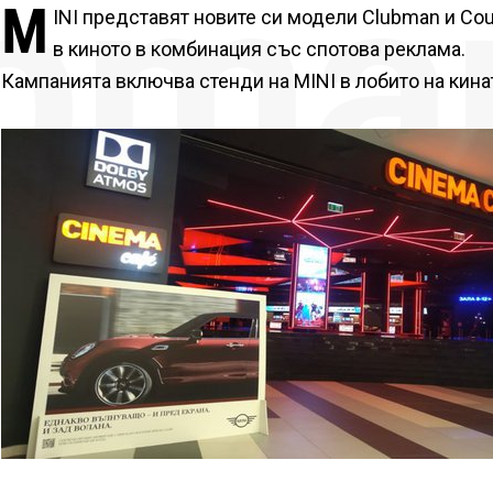
bma
M
INI представят новите си модели Clubman и Co
в киното в комбинация със спотова реклама.
Кампанията включва стенди на MINI в лобито на кина
I