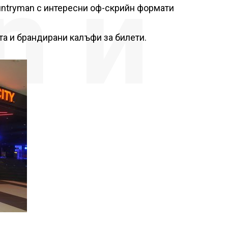
n и
untryman с интересни оф-скрийн формати
та и брандирани калъфи за билети.