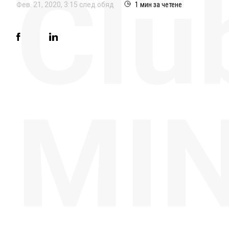
Clu
Фев. 21, 2020, 3:15 след обяд
1 мин за четене
MIN